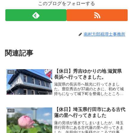
このブログをフォローする
南村方郎税理士事務所
関連記事
【休日】秀吉ゆかりの地 滋賀県
休日
長浜へ行ってきました。
滋賀県の長浜市へ観光に行ってきまし
た。豊臣秀吉が37歳のときに、初めて城
持ちになって城下町を整備したところだ
そうです。ノリにのっている時期だった
と思います。JR長浜駅前のロータリーに
は、秀吉と石田三成の銅像が建てられて
【休日】埼玉県行田市にある古代
休日
います。この地で秀吉に...
蓮の里へ行ってきました
蓮の見頃が過ぎてしまいましたが、埼玉
県行田市にある古代蓮の里へ行ってきま
した。午前中はお客様のところで仕事が