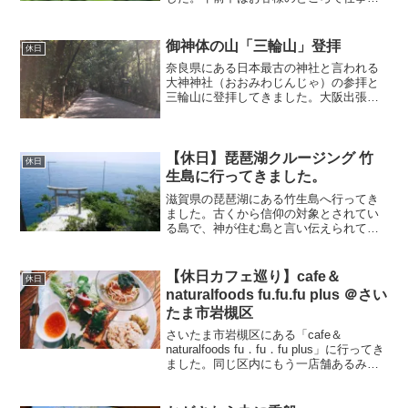
あって、午後から見に行きました。（行
田市報に駐車場500円分の無料券があり譲
って頂いたのですが、午後からは無料に
御神体の山「三輪山」登拝
休日
なっていました。）朝...
奈良県にある日本最古の神社と言われる
大神神社（おおみわじんじゃ）の参拝と
三輪山に登拝してきました。大阪出張の
次の日は、土曜で一日オフになり、大阪
に行った際は三輪に行ってみたいと思っ
ていました。何かに本で、思索にふける
なら奈良の三輪山に登って...
【休日】琵琶湖クルージング 竹
休日
生島に行ってきました。
滋賀県の琵琶湖にある竹生島へ行ってき
ました。古くから信仰の対象とされてい
る島で、神が住む島と言い伝えられてき
たそうです。よって、島に住む人はいな
いそうです。竹生島には、竹生島神社や
宝厳寺などがあります。パワースポット
【休日カフェ巡り】cafe＆
休日
ととして紹介されている記...
naturalfoods fu.fu.fu plus ＠さい
たま市岩槻区
さいたま市岩槻区にある「cafe＆
naturalfoods fu．fu．fu plus」に行ってき
ました。同じ区内にもう一店舗あるみた
いです。（今回訪問したのはplusの方）
表通りには看板がありますが、こんなと
ころにカフェがあるなんてと思う...