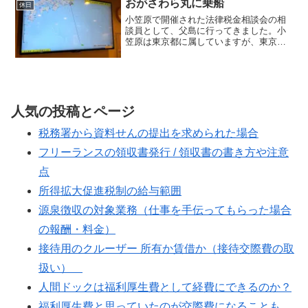
おがさわら丸に乗船
休日
小笠原で開催された法律税金相談会の相
談員として、父島に行ってきました。小
笠原は東京都に属していますが、東京か
らは約1,000km離れたところにある島々
です。アクセスは船しかありません。船
で24時間かかる距離にあります。今回の
日程は、船中２泊...
人気の投稿とページ
税務署から資料せんの提出を求められた場合
フリーランスの領収書発行 / 領収書の書き方や注意
点
所得拡大促進税制の給与範囲
源泉徴収の対象業務（仕事を手伝ってもらった場合
の報酬・料金）
接待用のクルーザー 所有か賃借か（接待交際費の取
扱い）
人間ドックは福利厚生費として経費にできるのか？
福利厚生費と思っていたのが交際費になることも