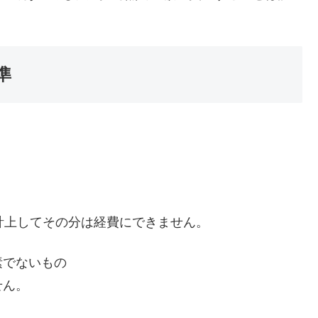
準
計上してその分は経費にできません。
素でないもの
せん。