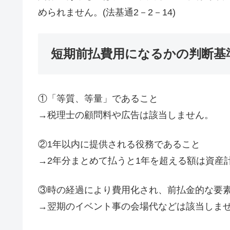
められません。(法基通2－2－14)
短期前払費用になるかの判断基
①「等質、等量」であること
→税理士の顧問料や広告は該当しません。
②1年以内に提供される役務であること
→2年分まとめて払うと1年を超える額は資産
③時の経過により費用化され、前払金的な要
→翌期のイベント事の会場代などは該当しま