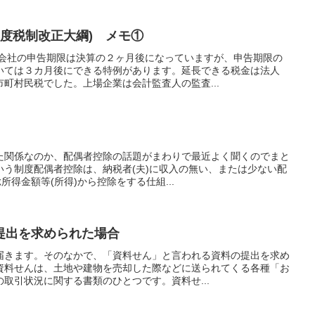
年度税制改正大綱) メモ①
 会社の申告期限は決算の２ヶ月後になっていますが、申告期限の
いては３カ月後にできる特例があります。延長できる税金は法人
町村民税でした。上場企業は会計監査人の監査...
た関係なのか、配偶者控除の話題がまわりで最近よく聞くのでまと
いう制度配偶者控除は、納税者(夫)に収入の無い、または少ない配
所得金額等(所得)から控除をする仕組...
提出を求められた場合
届きます。そのなかで、「資料せん」と言われる資料の提出を求め
資料せんは、土地や建物を売却した際などに送られてくる各種「お
取引状況に関する書類のひとつです。資料せ...