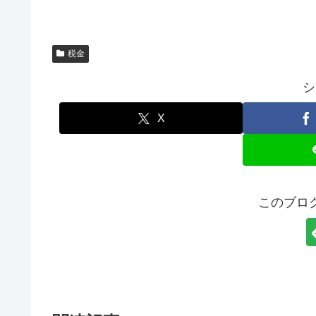
税金
シ
X
このブロ