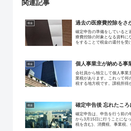
関連記事
過去の医療費控除をさ
税金
確定申告の準備をしていると
療費控除の対象となる資料に
をすることで税金の還付を受け
個人事業主が納める事
税金
会社員から独立して個人事業
業税があります。これって何
税する地方税です。課税所得から
確定申告後 忘れたこ
税金
確定申告は、申告を行う前の年
から3月15日に行うことにな
税を含む)、消費税、事業税、