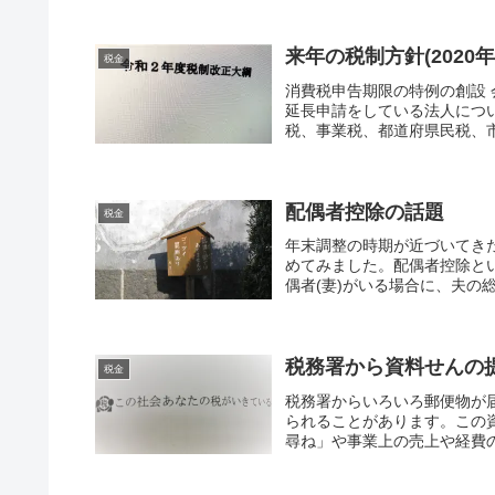
来年の税制方針(2020
税金
消費税申告期限の特例の創設
延長申請をしている法人につ
税、事業税、都道府県民税、市
配偶者控除の話題
税金
年末調整の時期が近づいてき
めてみました。配偶者控除と
偶者(妻)がいる場合に、夫の総
税務署から資料せんの
税金
税務署からいろいろ郵便物が
られることがあります。この
尋ね」や事業上の売上や経費の