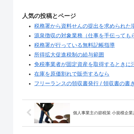
人気の投稿とページ
税務署から資料せんの提出を求められた
源泉徴収の対象業務（仕事を手伝っても
税務署が行っている無料記帳指導
所得拡大促進税制の給与範囲
免税事業者が固定資産を取得するときに
在庫を原価割れで販売するなら
フリーランスの領収書発行 / 領収書の書
個人事業主の節税策 小規