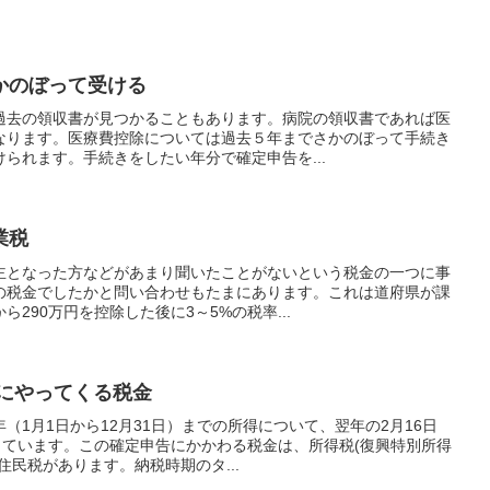
かのぼって受ける
過去の領収書が見つかることもあります。病院の領収書であれば医
なります。医療費控除については過去５年までさかのぼって手続き
られます。手続きをしたい年分で確定申告を...
業税
主となった方などがあまり聞いたことがないという税金の一つに事
の税金でしたかと問い合わせもたまにあります。これは道府県が課
290万円を控除した後に3～5%の税率...
ろにやってくる税金
（1月1日から12月31日）までの所得について、翌年の2月16日
っています。この確定申告にかかわる税金は、所得税(復興特別所得
住民税があります。納税時期のタ...