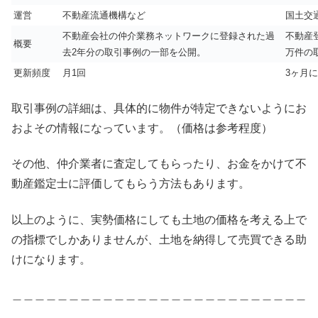
運営
不動産流通機構など
国土交
不動産会社の仲介業務ネットワークに登録された過
不動産
概要
去2年分の取引事例の一部を公開。
万件の
更新頻度
月1回
3ヶ月に
取引事例の詳細は、具体的に物件が特定できないようにお
およその情報になっています。（価格は参考程度）
その他、仲介業者に査定してもらったり、お金をかけて不
動産鑑定士に評価してもらう方法もあります。
以上のように、実勢価格にしても土地の価格を考える上で
の指標でしかありませんが、土地を納得して売買できる助
けになります。
＿＿＿＿＿＿＿＿＿＿＿＿＿＿＿＿＿＿＿＿＿＿＿＿＿＿
＿＿＿