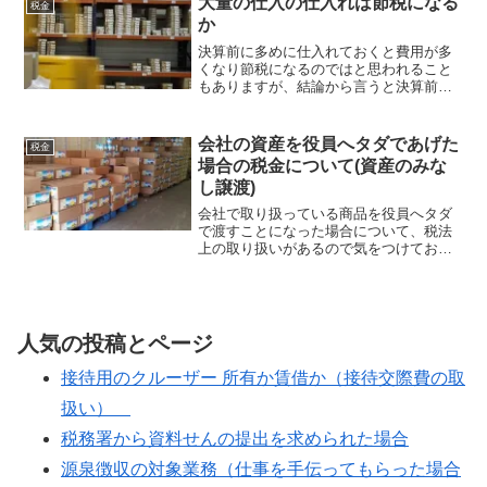
大量の仕入の仕入れは節税になる
税金
す。この...
か
決算前に多めに仕入れておくと費用が多
くなり節税になるのではと思われること
もありますが、結論から言うと決算前に
慌てて仕入をしても経費にならないこと
が多いです。よって節税にならないこと
になります。売上と対応した仕入れでな
会社の資産を役員へタダであげた
税金
ければ経費になりません。...
場合の税金について(資産のみな
し譲渡)
会社で取り扱っている商品を役員へタダ
で渡すことになった場合について、税法
上の取り扱いがあるので気をつけておき
ましょう。タダでということで、所得税
では給与課税や源泉、法人税では役員賞
与にならないか、消費税の課税標準(税金
を計算するための課税対...
人気の投稿とページ
接待用のクルーザー 所有か賃借か（接待交際費の取
扱い）
税務署から資料せんの提出を求められた場合
源泉徴収の対象業務（仕事を手伝ってもらった場合