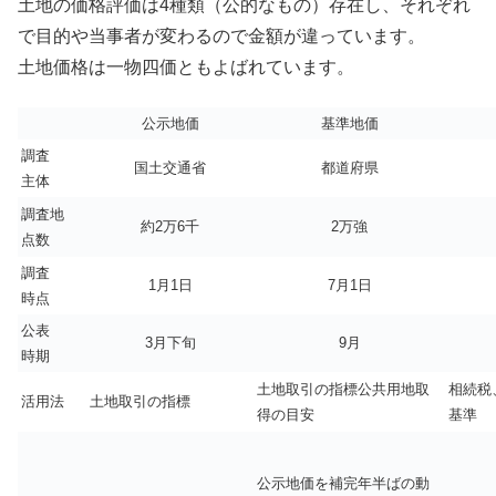
土地の価格評価は4種類（公的なもの）存在し、それぞれ
で目的や当事者が変わるので金額が違っています。
土地価格は一物四価ともよばれています。
公示地価
基準地価
調査
国土交通省
都道府県
主体
調査地
約2万6千
2万強
点数
調査
1月1日
7月1日
時点
公表
3月下旬
9月
時期
土地取引の指標公共用地取
相続税
活用法
土地取引の指標
得の目安
基準
公示地価を補完年半ばの動