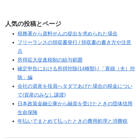
て問題になることがあります。税務調査
を意識すると、法人税と消費税の2つの税
法が関係します。結論か...
人気の投稿とページ
税務署から資料せんの提出を求められた場合
フリーランスの領収書発行 / 領収書の書き方や注意
点
所得拡大促進税制の給与範囲
確定申告における所得控除(14種類) / 「寡婦（夫）控
除」編
会社の資産を役員へタダであげた場合の税金につい
て(資産のみなし譲渡)
日本政策金融公庫から融資を受けたときの団体信用
生命保険
年払いでまとめて払ったときの費用処理と消費税