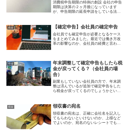
消費税申告期限の特例の創設 会社の申告
期限は決算の２ヶ月後になっています
が、申告期限の延長申請をしている法人
については３カ月後にできる特例があり
ます。延長できる税金は法人税、事業
税、都道府県民税、市町村民税でした。
【確定申告】会社員の確定申告
税金
上場企業は会計監査人の監査...
会社員でも確定申告が必要となるケース
をまとめてみました。最近では働き方改
革の影響なのか、会社員の経費と言われ
る特定支出控除の通勤費の申告が増えた
そうです。残業が圧縮されたことで、通
勤する時間にあてた人もいるのかなと思
いました。副業については...
年末調整して確定申告もしたら税
税金
金が戻ってくる？（会社員の場
合）
副業もしていない会社員の方で、年末調
整は済んでいるが追加で確定申告をした
ら税金が戻ってくるのでしょうかという
質問を多く受けました。（先日、所属す
る税理士団体の確定申告相談会に参加し
てきました）ほぼ事前予告も無く、1日限
領収書の宛名
税金
定でもあり、相談者は通...
領収書の宛名は、正確に会社名を記入し
てもらわないといけないのか、上様など
でよいのか、宛名のないレシートでも問
題がないのか、領収書のもらい方につい