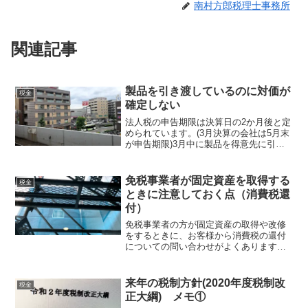
南村方郎税理士事務所
関連記事
製品を引き渡しているのに対価が
税金
確定しない
法人税の申告期限は決算日の2か月後と定
められています。(3月決算の会社は5月末
が申告期限)3月中に製品を得意先に引き
渡し済みであったが、5月末時点でも対価
が決まっていない場合は、決算処理とし
て適正に対価を見積もり計上する必要が
免税事業者が固定資産を取得する
税金
あります。取引...
ときに注意しておく点（消費税還
付）
免税事業者の方が固定資産の取得や改修
をするときに、お客様から消費税の還付
についての問い合わせがよくあります。
消費税の免税所業者であれば、消費税の
還付を受けられないので、還付の要件で
ある課税事業者になるために届け出を出
来年の税制方針(2020年度税制改
税金
すことになります。消費税...
正大綱) メモ①