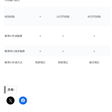
申請書の提出
特別控除
×
10万円控除
65万円控除
帳簿の作成義務
○
○
○
帳簿等の保存義務
○
○
○
帳簿の作成方法
簡易簿記
簡易簿記
複式簿記
共有: