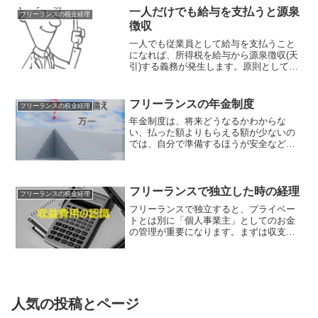
得控除×税率＝年間の所得税（収入-経費-
一人だけでも給与を支払うと源泉
フリーランスの税金経理
青色控除）は事業...
徴収
一人でも従業員として給与を支払うこと
になれば、所得税を給与から源泉徴収(天
引)する義務が発生します。原則として給
与を支払った月の翌月10日を期限に給与
から源泉徴収した所得税を国に納付しな
ければいけません。特例として、半年分
フリーランスの年金制度
フリーランスの税金経理
をまとめて納める方...
年金制度は、将来どうなるかわからな
い、払った額よりもらえる額が少ないの
では、自分で準備するほうが安全など、
年金に関してネガティブな声もよく聞き
ます。会社員をしている場合は、会社が
必要な年金負担を給料から天引きするの
で、年金についてはあまり意...
フリーランスで独立した時の経理
フリーランスの税金経理
フリーランスで独立すると、プライベー
トとは別に「個人事業主」としてのお金
の管理が重要になります。まずは収支の
把握と、手持ちのお金がいくら残ってい
るのかが分からなければお金の管理がで
きません。そのためにも自分で経理をす
ることでお金の管理をする...
人気の投稿とページ